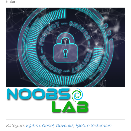
bakın!
Kategori:
Eğitim
,
Genel
,
Güvenlik
,
İşletim Sistemleri