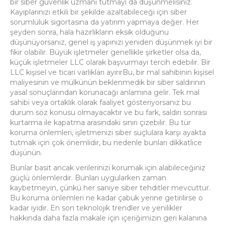
bir siber güvenlik uzmanı tutmayı da düşünmelisiniz.
Kayıplarınızı etkili bir şekilde azaltabileceği için siber
sorumluluk sigortasına da yatırım yapmaya değer.
Her
şeyden sonra, hala hazırlıkların eksik olduğunu
düşünüyorsanız, genel iş yapınızı yeniden düşünmek iyi bir
fikir olabilir.
Büyük işletmeler genellikle şirketler olsa da,
küçük işletmeler LLC olarak başvurmayı tercih edebilir.
Bir
LLC kişisel ve ticari varlıkları ayırır
Bu, bir mal sahibinin kişisel
maliyesinin ve mülkünün beklenmedik bir siber saldırının
yasal sonuçlarından korunacağı anlamına gelir.
Tek mal
sahibi veya ortaklık olarak faaliyet gösteriyorsanız bu
durum söz konusu olmayacaktır ve bu fark, saldırı sonrası
kurtarma ile kapatma arasındaki sınırı çizebilir.
Bu tür
koruma önlemleri, işletmenizi siber suçlulara karşı ayakta
tutmak için çok önemlidir, bu nedenle bunları dikkatlice
düşünün.
Bunlar basit ancak verilerinizi korumak için alabileceğiniz
güçlü önlemlerdir.
Bunları uygularken zaman
kaybetmeyin, çünkü her saniye siber tehditler mevcuttur.
Bu koruma önlemleri ne kadar çabuk yerine getirilirse o
kadar iyidir.
En son teknolojik trendler ve yenilikler
hakkında daha fazla makale
için içeriğimizin geri kalanına