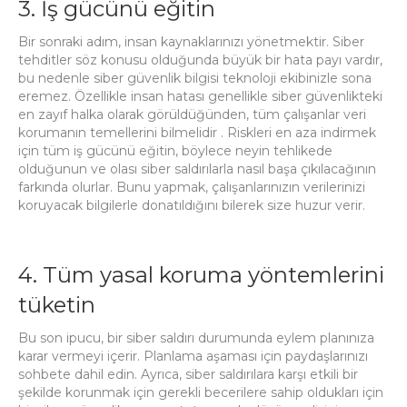
3. İş gücünü eğitin
Bir sonraki adım, insan kaynaklarınızı yönetmektir.
Siber
tehditler söz konusu olduğunda büyük bir hata payı vardır,
bu nedenle siber güvenlik bilgisi teknoloji ekibinizle sona
eremez.
Özellikle
insan hatası genellikle siber güvenlikteki
en zayıf halka olarak görüldüğünden,
tüm çalışanlar veri
korumanın temellerini bilmelidir
.
Riskleri en aza indirmek
için tüm iş gücünü eğitin, böylece neyin tehlikede
olduğunun ve olası siber saldırılarla nasıl başa çıkılacağının
farkında olurlar.
Bunu yapmak, çalışanlarınızın verilerinizi
koruyacak bilgilerle donatıldığını bilerek size huzur verir.
4. Tüm yasal koruma yöntemlerini
tüketin
Bu son ipucu, bir siber saldırı durumunda eylem planınıza
karar vermeyi içerir.
Planlama aşaması için paydaşlarınızı
sohbete dahil edin.
Ayrıca, siber saldırılara karşı etkili bir
şekilde korunmak için gerekli becerilere sahip oldukları için