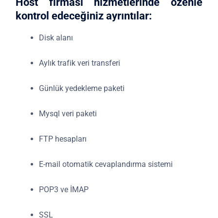
Host firması hizmetlerinde özenle
kontrol edeceğiniz ayrıntılar:
Disk alanı
Aylık trafik veri transferi
Günlük yedekleme paketi
Mysql veri paketi
FTP hesapları
E-mail otomatik cevaplandırma sistemi
POP3 ve İMAP
SSL