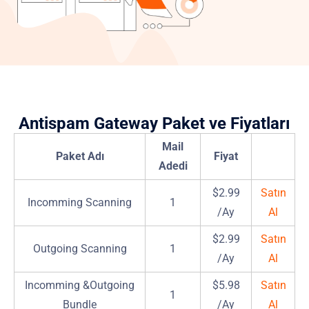
Antispam Gateway Paket ve Fiyatları
Mail
Paket Adı
Fiyat
Adedi
$2.99
Satın
Incomming Scanning
1
/Ay
Al
$2.99
Satın
Outgoing Scanning
1
/Ay
Al
Incomming &Outgoing
$5.98
Satın
1
Bundle
/Ay
Al