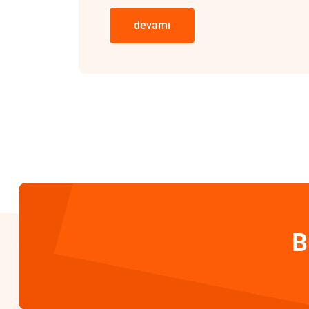
devamı
B