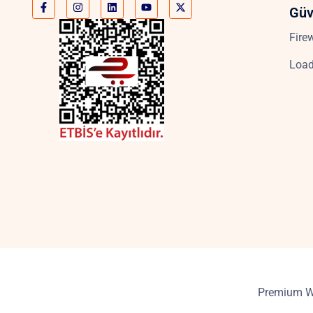
Güv
Fire
Load
Premium We