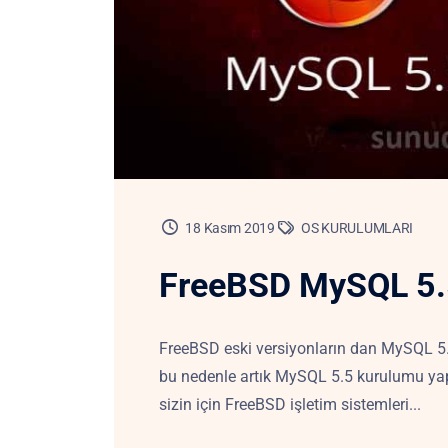
18 Kasım 2019
OS KURULUMLARI
FreeBSD MySQL 5.
FreeBSD eski versiyonların dan MySQL 5.
bu nedenle artık MySQL 5.5 kurulumu yap
sizin için FreeBSD işletim sistemleri...