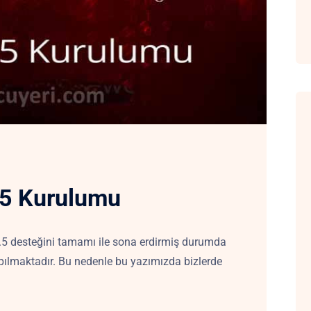
5 Kurulumu
5 desteğini tamamı ile sona erdirmiş durumda
ılmaktadır. Bu nedenle bu yazımızda bizlerde