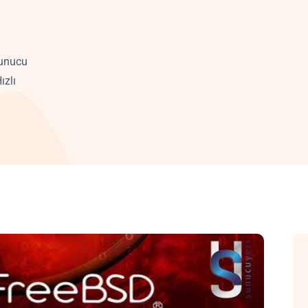
Sunucu
ızlı