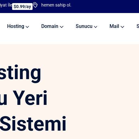
yat İle
hemen sahip ol.
$0.99/ay
Hosting
Domain
Sunucu
Mail
sting
u Yeri
 Sistemi