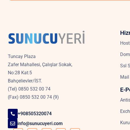
Hiz
Host
Dom
Tuncay Plaza
Zafer Mahallesi, Çalışlar Sokak,
Ssl S
No:28 Kat:5
Mail
Bahçelievler/İST.
(Tel) 0850 532 00 74
E-P
(Fax) 0850 532 00 74 (9)
Anti
Exch
+908505320074
Kuru
info@sunucuyeri.com